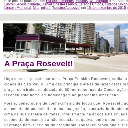
Este post foi publicado em
Estabelecimentos
,
Museus
,
Washington
e marcado c
Lincoln
,
Acessibilidade
,
Daniel Chester French
,
Estados Unidos
,
Estados Unido
Lincoln Memorial
,
Mila
,
milalá
,
Turismo Acessível
em
16 de dezembro de 2015
A Praça Rosevelt!
Hoje o nosso passeio será na Praça Franklin Roosevelt, sediada
cidade de São Paulo. Uma das principais áreas de lazer desta reg
praça, construída na década de 60, entre as ruas da Consolação 
recebeu este nome em homenagem ao presidente americano.
Pois é, penso que é de conhecimento de todos que Roosevelt, ao
acometido de poliomielite e, na sua gestão, conduziu brilhantem
cima da sua cadeira de rodas. Infelizmente na época esta situaçã
escondida de maneira a não impactar negativamente o seu manda
liderança bem-sucedida do presidente Roosevelt prova que a su