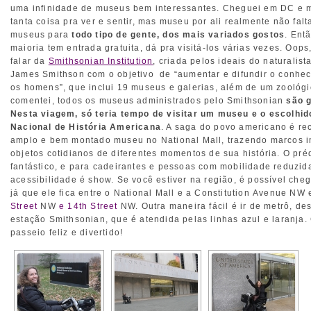
uma infinidade de museus bem interessantes. Cheguei em DC e 
tanta coisa pra ver e sentir, mas museu por ali realmente não falt
museus para
todo tipo de gente, dos mais variados gostos
. Ent
maioria tem entrada gratuita, dá pra visitá-los várias vezes. Oops
falar da
Smithsonian Institution
, criada pelos ideais do naturalist
James Smithson com o objetivo de “aumentar e difundir o conhec
os homens”, que inclui 19 museus e galerias, além de um zoológ
comentei, todos os museus administrados pelo Smithsonian
são g
Nesta viagem, só teria tempo de visitar um museu e o escolhid
Nacional de História Americana
. A saga do povo americano é re
amplo e bem montado museu no National Mall, trazendo marcos i
objetos cotidianos de diferentes momentos de sua história. O pré
fantástico, e para cadeirantes e pessoas com mobilidade reduzid
acessibilidade é show. Se você estiver na região, é possível che
já que ele fica entre o National Mall e a Constitution Avenue NW 
Street
NW
e 14th Street
NW. Outra maneira fácil é ir de metrô, d
estação Smithsonian, que é atendida pelas linhas azul e laranja.
passeio feliz e divertido!