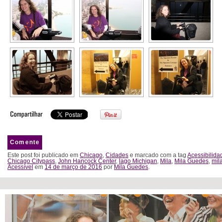
Comente
Este post foi publicado em
Chicago
,
Cidades
e marcado com a tag
Acessibilida
Chicago Citypass
,
John Hancock Center
,
lago Michigan
,
Mila
,
Mila Guedes
,
mil
Acessível
em
14 de março de 2016
por
Mila Guedes
.