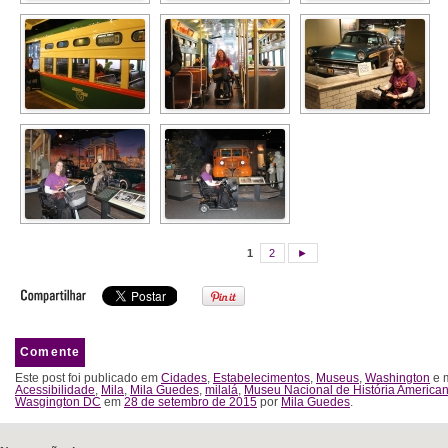
1
2
►
Comente
Este post foi publicado em
Cidades
,
Estabelecimentos
,
Museus
,
Washington
e 
Acessibilidade
,
Mila
,
Mila Guedes
,
milalá
,
Museu Nacional de História America
Wasgington DC
em
28 de setembro de 2015
por
Mila Guedes
.