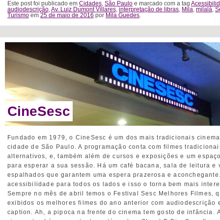
Este post foi publicado em
Cidades
,
São Paulo
e marcado com a tag
Acessibili
audiodescrição
,
Av. Luiz Dumont Villares
,
interpretação de libras
,
Mila
,
milalá
,
S
Turismo
em
25 de maio de 2016
por
Mila Guedes
.
CineSesc
Fundado em 1979, o CineSesc é um dos mais tradicionais cinema
cidade de São Paulo. A programação conta com filmes tradicionai
alternativos, e, também além de cursos e exposições e um espaç
para esperar a sua sessão. Há um café bacana, sala de leitura e 
espalhados que garantem uma espera prazerosa e aconchegante
acessibilidade para todos os lados e isso o torna bem mais inter
Sempre no mês de abril temos o Festival Sesc Melhores Filmes, 
exibidos os melhores filmes do ano anterior com audiodescrição
caption. Ah, a pipoca na frente do cinema tem gosto de infância. 