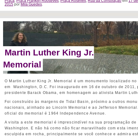
Praça
,
Praça Franklin Roosevelt
,
Praça Rosevelt
,
Rua da Consolação
em
17 d
2015
por
Mila Guedes
.
Martin Luther King Jr.
Memorial
O Martin Luther King Jr. Memorial é um monumento localizado no 
em Washington, D.C. Foi inaugurado em 16 de outubro de 2011, 
presidente Barack Obama, em homenagem ao ativista Martin Luthe
Foi construído às margens de Tidal Basin, próximo a outros mon
nacionais, alinhado ao Lincoln Memorial e ao Jefferson Memorial
oficial do memorial é 1964 Independence Avenue.
A visita a este memorial é imprescindível na sua programação de
Washington. E não há como não ficar maravilhado com esta imen
esculpida em rocha, principalmente se você conhece e admira est