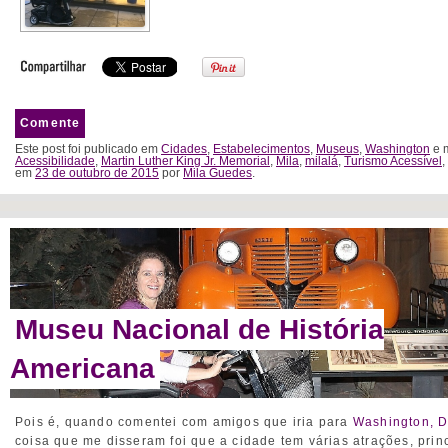
Comente
Este post foi publicado em
Cidades
,
Estabelecimentos
,
Museus
,
Washington
e 
Acessibilidade
,
Martin Luther King Jr. Memorial
,
Mila
,
milalá
,
Turismo Acessível
,
em
23 de outubro de 2015
por
Mila Guedes
.
Museu Nacional de História
Americana
Pois é, quando comentei com amigos que iria para
Washington, 
coisa que me disseram foi que a cidade tem várias atrações, prin