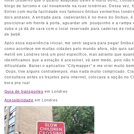
hotel (observo que o quarto adaptado deles é muito bom), consul
blogs de turismo e caí novamente na ruas londrinas. Dessa vez, f
Entrei com muita facilidade nos famosos ônibus vermelhos londri
dois andares. A entrada para cadeirantes é no meio do ônibus, é
posicionar em frente à porta, aguardar um pouquinho e a rampa e
sobe e já dá de cara com o local reservado para cadeiras de rod
de bebê.
Após essa experiência inicial, me senti segura para pegar ônibus
como acontece em muitas cidades pelo mundo afora, não quis sai
metrô em Londres terá um post específico, mas adianto que quan
identificamos que a estação é acessível, vá sem medo, pois não t
dificuldade. Baixei o aplicativo “Citymapper” e me virei muito be
Oops, tive alguns contratempos, mas nada muito complicado. Cl
consultava antes os trajetos pela internet, colocava a opção no 
bora pra rua!
Guia de transportes
em Londres
Acessibilidade
em Londres