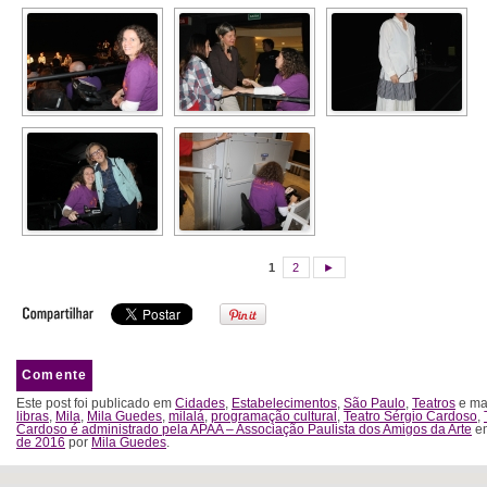
1
2
►
Comente
Este post foi publicado em
Cidades
,
Estabelecimentos
,
São Paulo
,
Teatros
e ma
libras
,
Mila
,
Mila Guedes
,
milalá
,
programação cultural
,
Teatro Sérgio Cardoso
,
Cardoso é administrado pela APAA – Associação Paulista dos Amigos da Arte
e
de 2016
por
Mila Guedes
.