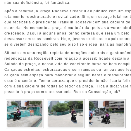
não sua deficiência, foi fantástica.
Após a reforma, a Praça Roosevelt reabriu ao público com um es
totalmente reestruturado e revitalizado. Sim, um espaço totalmen
que receberia o presidente Franklin Roosevelt em sua cadeira d
maestria. No momento a praça é muito árida, pois as árvores ain
crescendo. Daqui a alguns anos, tenho certeza que será um belo
descansar em suas sombras. Hoje, jovens skatistas e apaixonant
se divertem deslizando pelo seu piso liso e ideal para as manobr
Situada em uma região repleta de atrações culturais e gastronôm
redondezas da Roosevelt com relação à acessibilidade deixam a 
Saindo da praça, a nossa vida de cadeirante torna-se bem compl
Calçadas estreitas, esburacadas e sem rampas ou rampas que l
calçada sem espaço para manobrar e seguir, bares e restaurante
esse é o cenário. Tenho certeza que o presidente não ficaria feli
com a sua cadeira de rodas ao redor da praça. Fica a dica: vale 
passeio à praça com o acesso pela Rua da Consolação, ok?