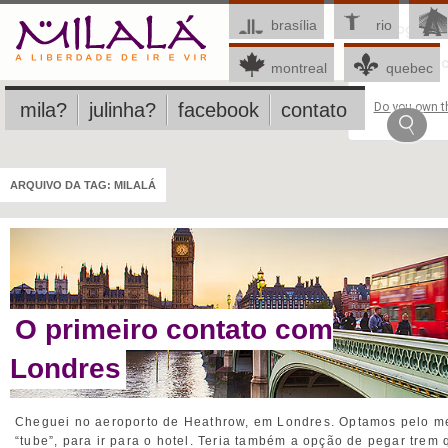
brasília
rio
This page c
montreal
quebec
mila?
julinha?
facebook
contato
Do you own th
ARQUIVO DA TAG:
MILALÁ
O primeiro contato com
Londres
Cheguei no aeroporto de Heathrow, em Londres. Optamos pelo me
“tube”, para ir para o hotel. Teria também a opção de pegar trem q