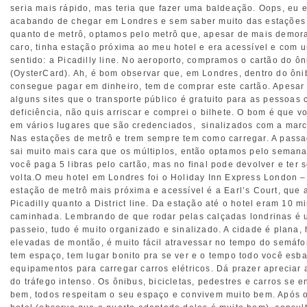
seria mais rápido, mas teria que fazer uma baldeação. Oops, eu e
acabando de chegar em Londres e sem saber muito das estações 
quanto de metrô, optamos pelo metrô que, apesar de mais demor
caro, tinha estação próxima ao meu hotel e era acessível e com 
sentido: a Picadilly line. No aeroporto, compramos o cartão do ô
(OysterCard). Ah, é bom observar que, em Londres, dentro do ôni
consegue pagar em dinheiro, tem de comprar este cartão. Apesar 
alguns sites que o transporte público é gratuito para as pessoas
deficiência, não quis arriscar e comprei o bilhete. O bom é que v
em vários lugares que são credenciados, sinalizados com a marc
Nas estações de metrô e trem sempre tem como carregar. A passa
sai muito mais cara que os múltiplos, então optamos pelo semana
você paga 5 libras pelo cartão, mas no final pode devolver e ter 
volta.O meu hotel em Londres foi o Holiday Inn Express London – 
estação de metrô mais próxima e acessível é a Earl’s Court, que 
Picadilly quanto a District line. Da estação até o hotel eram 10 m
caminhada. Lembrando de que rodar pelas calçadas londrinas é 
passeio, tudo é muito organizado e sinalizado. A cidade é plana,
elevadas de montão, é muito fácil atravessar no tempo do semáfo
tem espaço, tem lugar bonito pra se ver e o tempo todo você esb
equipamentos para carregar carros elétricos. Dá prazer apreciar 
do tráfego intenso. Os ônibus, bicicletas, pedestres e carros se 
bem, todos respeitam o seu espaço e convivem muito bem. Após o