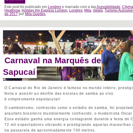
Este post foi publicado em
Londres
e marcado com a tag
Acessibilidade
,
Citym
Heathrow
,
Holiday Inn Express London
,
Londres
,
Mila
,
milalá
,
Turismo Acessíve
de 2017
por
Mila Guedes
.
Carnaval na Marquês de
Sapucaí
O Carnaval do Rio de Janeiro é famoso no mundo inteiro, prestig
festa e assistir ao desfile das escolas de samba ao vivo
é simplesmente espetacular!
O sambódromo, conhecido como o estádio do samba, foi projetad
arquiteto brasileiro mundialmente conhecido, o modernista Oscar
Esse estádio ganha uma energia contagiante durante a festa de 
72 mil espectadores vibrando e prestigiando aquelas maravilhas 
na passarela de aproximadamente 700 metros.