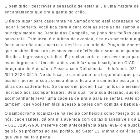
É bem difícil descrever a sensação de estar ali, é uma mistura de
encantamento que tira a gente do chão.
O único lugar para cadeirante no Sambódromo está localizado no
lugar é perfeito, você fica cara a cara com as escolas de samba 
principalmente, no Desfile das Campeãs, beijinho dos foliões qu
passarela. Este local é o último da avenida, fica exatamente a a
famoso portão que encerra o desfile e ao lado da Praça da Apote
que também ficam as pessoas com deficiência e seus acompanha
direito a ingressos gratuitos. É preciso sorte e perseverança par
estes ingressos. Um mês antes você faz uma inscrição no CIAD –
Integrado de Atenção à Pessoa com Deficiência – telefones: 02
/021 2224-3515. Neste local, o cadeirante tem lugar mais que pri
assistir, porém o seu acompanhante ficará em um outro espaço, 
atrás dos cadeirantes. Se quiserem, podem ficar juntos no mesm
indicado aos acompanhantes. Seja qual for a sua decisão, sugiro
acompanhante levar uma cadeira de praia para se sentar. Vale ob
também, que você tem fácil acesso a bares com comida e bebida
O sambódromo localiza-se na região conhecida como “berço do s
nós, cadeirantes, dá pra ir à avenida com os táxis acessíveis da
– 021 3295-9606 (reserve com antecedência para levá-lo e buscá-
deixá-los próximos ao seu portão, no Setor 13. Minha dica é: se 
que vale muito a pena!