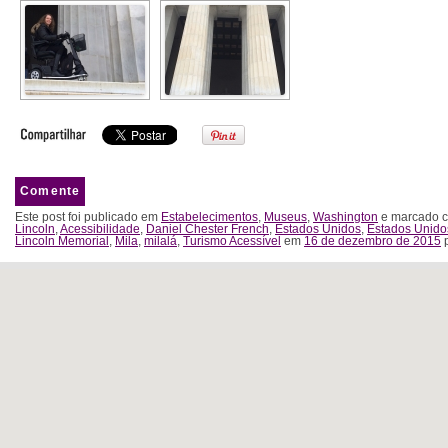
Comente
Este post foi publicado em
Estabelecimentos
,
Museus
,
Washington
e marcado c
Lincoln
,
Acessibilidade
,
Daniel Chester French
,
Estados Unidos
,
Estados Unido
Lincoln Memorial
,
Mila
,
milalá
,
Turismo Acessível
em
16 de dezembro de 2015