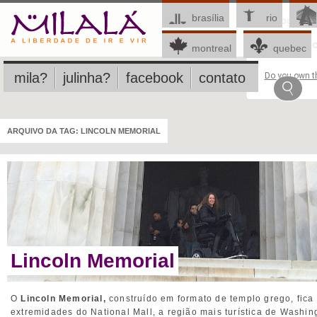
brasília
rio
This page c
montreal
quebec
mila?
julinha?
facebook
contato
Do you own th
ARQUIVO DA TAG:
LINCOLN MEMORIAL
Lincoln Memorial
O
Lincoln Memorial,
construído em formato de templo grego, fic
extremidades do National Mall, a região mais turística de Washing