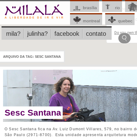
brasília
rio
This page c
montreal
quebec
mila?
julinha?
facebook
contato
Do you own th
ARQUIVO DA TAG:
SESC SANTANA
Sesc Santana
O Sesc Santana fica na Av. Luiz Dumont Villares, 579, no bairro 
São Paulo (2971-8700). Esta unidade apresenta arquitetura mo