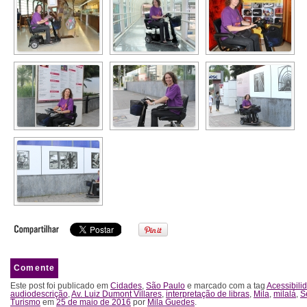
Comente
Este post foi publicado em
Cidades
,
São Paulo
e marcado com a tag
Acessibili
audiodescrição
,
Av. Luiz Dumont Villares
,
interpretação de libras
,
Mila
,
milalá
,
S
Turismo
em
25 de maio de 2016
por
Mila Guedes
.