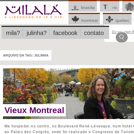
brasília
rio
This page c
montreal
quebec
mila?
julinha?
facebook
contato
Do you own th
ARQUIVO DA TAG:
JULINHA
Vieux Montreal
Me hospedei no centro, no Boulevard René-Lévesque, num hotel
ao Palais des Congrès, onde foi realizado o Congresso de Turism