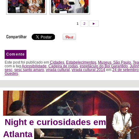
1
2
►
Comente
Este post foi publicado em
Cidades
,
Estabelecimentos
,
Museus
,
São Paulo
,
Tea
com a tag
Acessibilidade
,
Cadeira de rodas
,
espetáculo do Boi Garantido
,
Julin
sesc
,
sesc santo amaro
,
virada cultural
,
virada cultural 2014
em
24 de setembro
Guedes
.
Night e curiosidades em
Atlanta