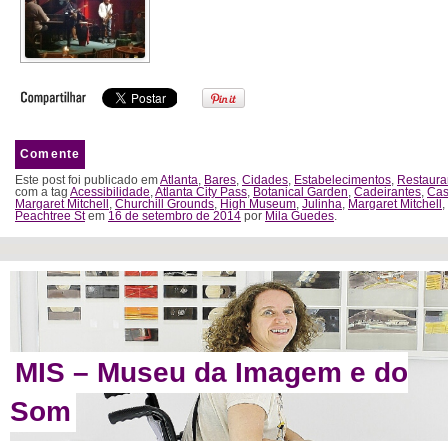
Comente
Este post foi publicado em
Atlanta
,
Bares
,
Cidades
,
Estabelecimentos
,
Restaura
com a tag
Acessibilidade
,
Atlanta City Pass
,
Botanical Garden
,
Cadeirantes
,
Cas
Margaret Mitchell
,
Churchill Grounds
,
High Museum
,
Julinha
,
Margaret Mitchell
,
Peachtree St
em
16 de setembro de 2014
por
Mila Guedes
.
MIS – Museu da Imagem e do
Som