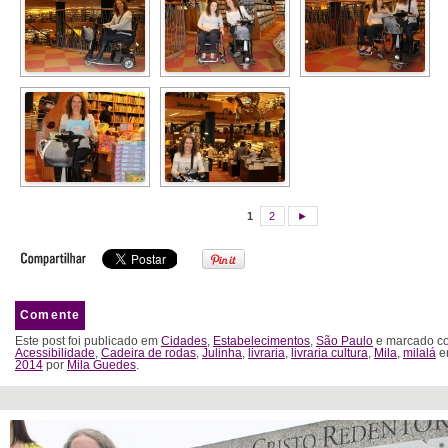
1
2
►
Comente
Este post foi publicado em
Cidades
,
Estabelecimentos
,
São Paulo
e marcado co
Acessibilidade
,
Cadeira de rodas
,
Julinha
,
livraria
,
livraria cultura
,
Mila
,
milalá
e
2014
por
Mila Guedes
.