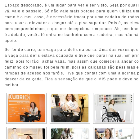
Espaço descolado, é um lugar para ver e ser visto. Seja por qual
vá, vale o passeio. Só não vale mais porque para quem utiliza um
como é o meu caso, é necessário trocar por uma cadeira de roda
para usar o elevador e chegar até o piso superior. Pois é, os ele
bem pequenininhos, o que me decepciona um pouco. Ah, tem ban
é adptado, você até entra no banheiro com a cadeira, mas não há
apoio.
Se for de carro, tem vaga para defis na porta. Uma das vezes que 
a vaga para defis estava ocupada e tive que parar na rua. Em prin
feliz, pois foi fácil achar vaga, mas assim que comecei a andar c
caminho do museu foi bem ruim, pois as calçadas são péssimas 
rampas de acesso nos faróis. Tive que contar com uma ajudinha p
descer da calçada. Fica a sensação de que o MIS pode e deve no
melhor.