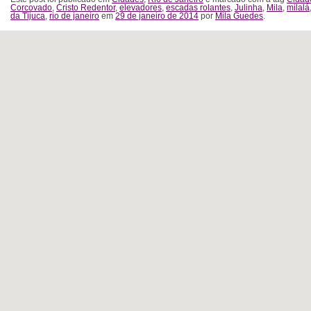
Corcovado
,
Cristo Redentor
,
elevadores
,
escadas rolantes
,
Julinha
,
Mila
,
milalá
da Tijuca
,
rio de janeiro
em
29 de janeiro de 2014
por
Mila Guedes
.