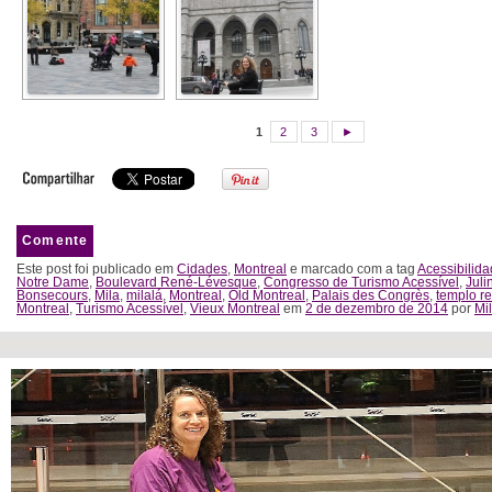
1
2
3
►
Comente
Este post foi publicado em
Cidades
,
Montreal
e marcado com a tag
Acessibilid
Notre Dame
,
Boulevard René-Lévesque
,
Congresso de Turismo Acessível
,
Juli
Bonsecours
,
Mila
,
milalá
,
Montreal
,
Old Montreal
,
Palais des Congrès
,
templo re
Montreal
,
Turismo Acessível
,
Vieux Montreal
em
2 de dezembro de 2014
por
Mi