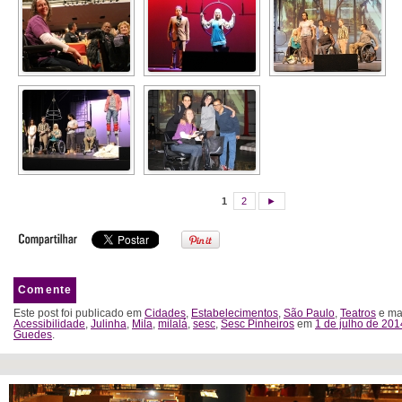
1
2
►
Comente
Este post foi publicado em
Cidades
,
Estabelecimentos
,
São Paulo
,
Teatros
e ma
Acessibilidade
,
Julinha
,
Mila
,
milalá
,
sesc
,
Sesc Pinheiros
em
1 de julho de 201
Guedes
.