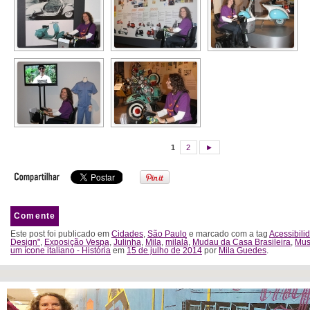
1
2
►
Comente
Este post foi publicado em
Cidades
,
São Paulo
e marcado com a tag
Acessibili
Design"
,
Exposição Vespa
,
Julinha
,
Mila
,
milalá
,
Mudau da Casa Brasileira
,
Mu
um ícone italiano - História
em
15 de julho de 2014
por
Mila Guedes
.