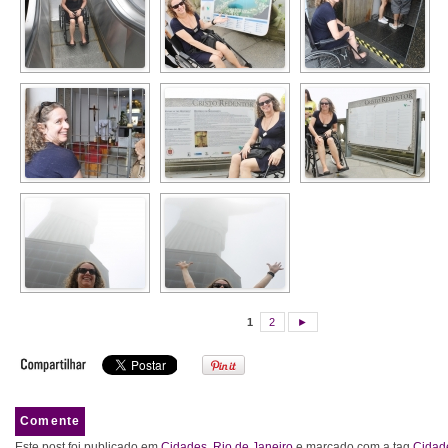
1
2
►
Comente
Este post foi publicado em
Cidades
,
Rio de Janeiro
e marcado com a tag
Cidad