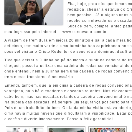
Eba, hoje, para nós que temos m
reduzida, chegar à estatua do Cr
bem possível. Já a alguns anos 
recebe com elevadores e escadas
Subi de trem, comprei antecipad
meu ingresso pela internet: – www.corcovado.com.br.
A viagem de trem dura em média 20 minutos e sai a cada meia hor
delicioso, tem muito verde e uma turminha boa caprichando no s
possível visitar o Cristo Redentor de segunda a domingo, das 8 à
Tive que deixar a Julinha no pé do morro e subir na cadeira do 
cheguei, passei a utilizar uma cadeira de rodas convencional do 
onde entendi, nem a Julinha nem uma cadeira de rodas convenc
trem e este transtorno é necessário.
Entendi, também, que lá em cima a cadeira de rodas convenciona
vantajosa, pois há elevadores e escadas rolantes. Nos elevadores
cabe bem, mas nas escadas rolantes a cadeira convencional é m
Na subida das escadas, há sempre um segurança por perto para n
Pois é, um trabalhão do bem. O dia da minha visita estava aberto
cima havia muitas nuvens que dificultaram a visibilidade. Estar po
e você se diverte imensamente. Passeio feliz garantido!