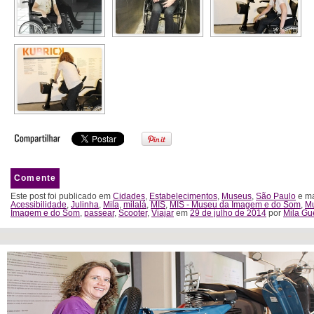
Comente
Este post foi publicado em
Cidades
,
Estabelecimentos
,
Museus
,
São Paulo
e ma
Acessibilidade
,
Julinha
,
Mila
,
milalá
,
MIS
,
MIS - Museu da Imagem e do Som
,
M
Imagem e do Som
,
passear
,
Scooter
,
Viajar
em
29 de julho de 2014
por
Mila Gu