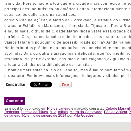
tem vida. Pois é, não é à toa que é a cidade mais conhecida no ex
principal destino turístico na América Latina.Internacionalmente 
seus ícones culturais e paisagísticos,
como o Pão de Açúcar, o Morro do Corcovado, a estátua do Cristo
praias, o Estádio do Maracanã, a floresta da Tijuca e a Pedra Bra
e muito mais, o título de Cidade Maravilhosa veste essa cidade 
perfeita. Ops, pra muita coisa este título cabe, mas pra outras dei
Vamos falar um pouquinho de acessibilidade por lá? Ainda há mui
No interior dos prédios e pontos turísticos que visitei recentemen
acolhida. Uma ou outra situação mais delicada, que “com jeitinho 
resolvida. Na parte externa, nas ruas e nas calçadas,exigiu mais
pilotar a Julinha pela dificuldade de transitar.
É bom demais estar no Rio de Janeiro, mas é muito bom também 
preparado. Em breve mais informações de lugares visitados por l
Comente
Este post foi publicado em
Rio de Janeiro
e marcado com a tag
Cidade Maravil
Redentor
,
floresta da Tijuca
,
Mila
,
milalá
,
Morro do Corcovado
,
Pão de Açúcar
,
P
de janeiro
,
RJ
em
6 de janeiro de 2014
por
Mila Guedes
.