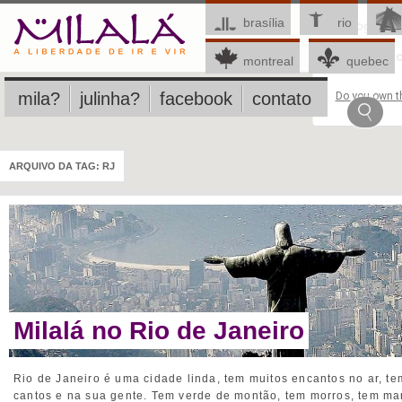
brasília
rio
This page c
montreal
quebec
mila?
julinha?
facebook
contato
Do you own th
ARQUIVO DA TAG:
RJ
Milalá no Rio de Janeiro
Rio de Janeiro é uma cidade linda, tem muitos encantos no ar, te
cantos e na sua gente. Tem verde de montão, tem morros, tem mar